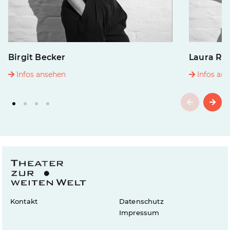
Birgit Becker
Laura R
Infos ansehen
Infos an
Kontakt
Datenschutz
Impressum