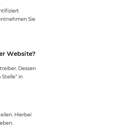
.
ifiziert
 entnehmen Sie
ser Website?
treiber. Dessen
Stelle“ in
ilen. Hierbei
geben.