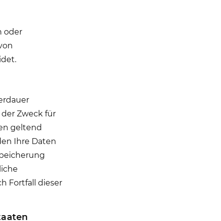
n oder
von
det.
herdauer
 der Zweck für
hen geltend
den Ihre Daten
 Speicherung
liche
 Fortfall dieser
taaten