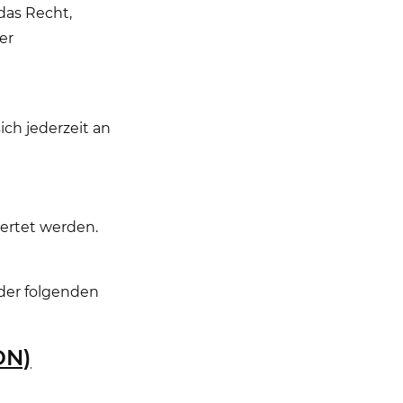
das Recht,
er
ch jederzeit an
wertet werden.
 der folgenden
DN)