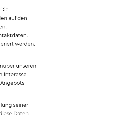
 Die
den auf den
en,
ntaktdaten,
eriert werden,
genüber unseren
m Interesse
e-Angebots
llung seiner
 diese Daten