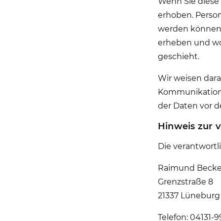
Wenn Sie diese
erhoben. Person
werden können. 
erheben und wof
geschieht.
Wir weisen darau
Kommunikation p
der Daten vor de
Hinweis zur v
Die verantwortli
Raimund Becke
Grenzstraße 8
21337 Lüneburg
Telefon: 04131-