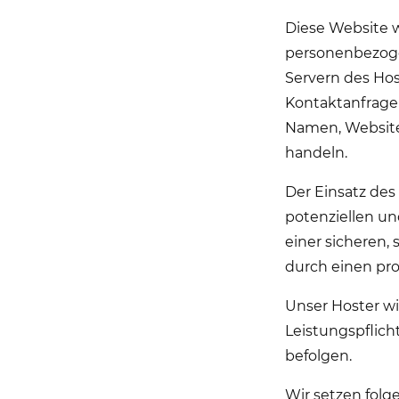
Diese Website w
personenbezogen
Servern des Host
Kontaktanfrage
Namen, Websitez
handeln.
Der Einsatz des
potenziellen un
einer sicheren,
durch einen prof
Unser Hoster wir
Leistungspflich
befolgen.
Wir setzen folg