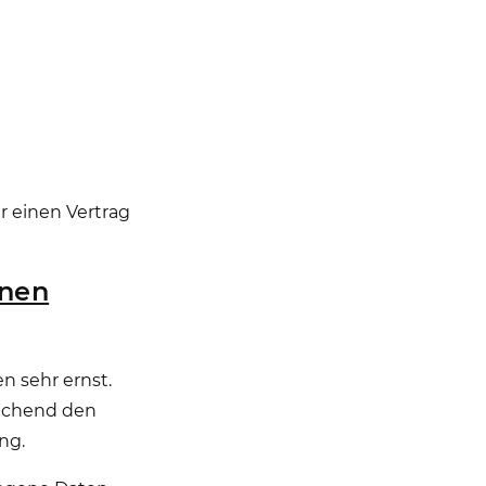
 einen Vertrag
onen
n sehr ernst.
rechend den
ng.