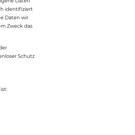
zogene Daten
 identifiziert
he Daten wir
hem Zweck das
der
enloser Schutz
ist: