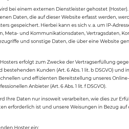
ird bei einem externen Dienstleister gehostet (Hoster).
en Daten, die auf dieser Website erfasst werden, wer
ers gespeichert. Hierbei kann es sich v. a. um IP-Adress
n, Meta- und Kommunikationsdaten, Vertragsdaten, Ko
ugriffe und sonstige Daten, die über eine Website gen
 Hosters erfolgt zum Zwecke der Vertragserfüllung ge
d bestehenden Kunden (Art. 6 Abs. 1 lit. b DSGVO) und i
 schnellen und effizienten Bereitstellung unseres Onlin
essionellen Anbieter (Art. 6 Abs. 1 lit. f DSGVO).
d Ihre Daten nur insoweit verarbeiten, wie dies zur Erfü
ten erforderlich ist und unsere Weisungen in Bezug auf
enden Hoster ein: